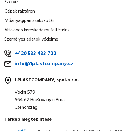
Szerviz
Gépek raktáron
Műanyagipari szakszótár
Általános kereskedelmi feltételek
Személyes adatok védelme
+420 533 433 700
info@1plastcompany.cz
1.PLASTCOMPANY, spol. s r.o.
Vodní 579
664 62 Hrušovany u Brna
Csehország
Térkép megtekintése