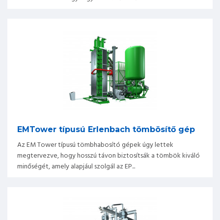
EMTower típusú Erlenbach tömbösítő gép
Az EM Tower típusú tömbhabosító gépek úgy lettek
megtervezve, hogy hosszú távon biztosítsák a tömbök kiváló
minőségét, amely alapjául szolgál az EP...