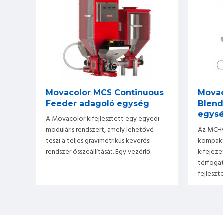
Movacolor MCS Continuous
Movac
Feeder adagoló egység
Blend
egys
A Movacolor kifejlesztett egy egyedi
moduláris rendszert, amely lehetővé
Az MCHy
teszi a teljes gravimetrikus keverési
kompakt
rendszer összeállítását. Egy vezérlő...
kifejeze
térfoga
fejlesztet