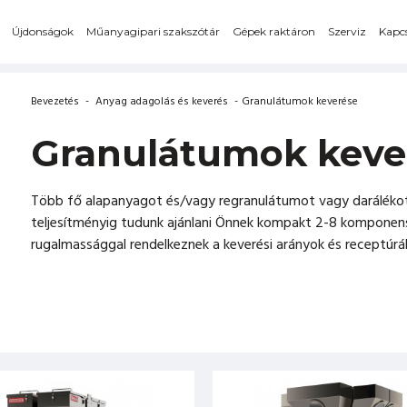
Újdonságok
Műanyagipari szakszótár
Gépek raktáron
Szerviz
Kapcs
Bevezetés
-
Anyag adagolás és keverés
-
Granulátumok keverése
Granulátumok keve
Több fő alapanyagot és/vagy regranulátumot vagy darálékot
teljesítményig tudunk ajánlani Önnek kompakt 2-8 komponen
rugalmassággal rendelkeznek a keverési arányok és receptúrá