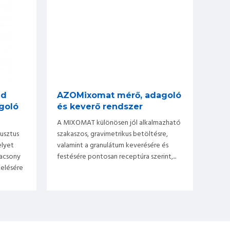
id
AZOMixomat mérő, adagoló
goló
és keverő rendszer
A MIXOMAT különösen jól alkalmazható
usztus
szakaszos, gravimetrikus betöltésre,
elyet
valamint a granulátum keverésére és
lacsony
festésére pontosan receptúra szerint,...
elésére