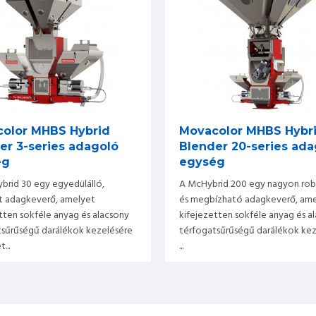
olor MHBS Hybrid
Movacolor MHBS Hybr
er 3-series adagoló
Blender 20-series ada
ég
egység
brid 30 egy egyedülálló,
A McHybrid 200 egy nagyon rob
 adagkeverő, amelyet
és megbízható adagkeverő, am
tten sokféle anyag és alacsony
kifejezetten sokféle anyag és a
tsűrűségű darálékok kezelésére
térfogatsűrűségű darálékok kez
...
...