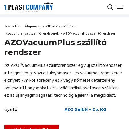
Bevezetés
-
Alapanyag szállítás és szárítás
-
Központi anyagszállító rendszerek
-
AZOVacuumPlus szállító rendszer
AZOVacuumPlus szállító
rendszer
Az AZO®VacuumPlus szállítórendszer egy új szállítórendszer,
intelligensen ötvözi a túlnyomásos- és vákuumos rendszerek
előnyeit. Amikor törékeny és / vagy hőmérsékletérzékeny
ömlesztett anyagokat kell kiválás nélkül óvatosan szállítani,
ez az új anyagmozgatási technológia jelenti a megoldást.
Gyártó
AZO GmbH + Co. KG