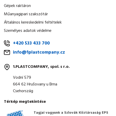
Gépek raktáron
Műanyagipari szakszótár
Általános kereskedelmi feltételek
Személyes adatok védelme
+420 533 433 700
info@1plastcompany.cz
1.PLASTCOMPANY, spol. s r.o.
Vodní 579
664 62 Hrušovany u Brna
Csehország
Térkép megtekintése
Tagjai vagyunk a Szlovák Köztársaság EPS