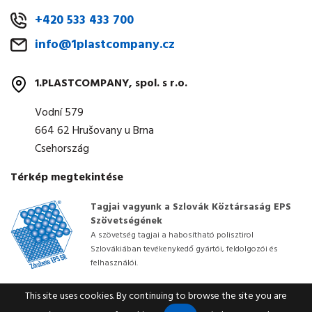
+420 533 433 700
info@1plastcompany.cz
1.PLASTCOMPANY, spol. s r.o.
Vodní 579
664 62 Hrušovany u Brna
Csehország
Térkép megtekintése
Tagjai vagyunk a Szlovák Köztársaság EPS
Szövetségének
A szövetség tagjai a habosítható polisztirol
Szlovákiában tevékenykedő gyártói, feldolgozói és
felhasználói.
This site uses cookies. By continuing to browse the site you are