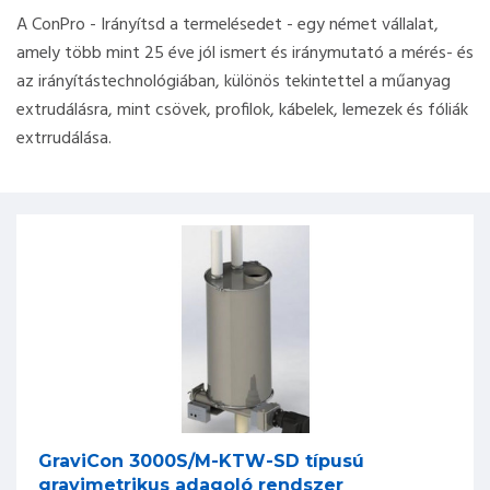
A ConPro - Irányítsd a termelésedet - egy német vállalat,
amely több mint 25 éve jól ismert és iránymutató a mérés- és
az irányítástechnológiában, különös tekintettel a műanyag
extrudálásra, mint csövek, profilok, kábelek, lemezek és fóliák
extrrudálása.
GraviCon 3000S/M-KTW-SD típusú
gravimetrikus adagoló rendszer