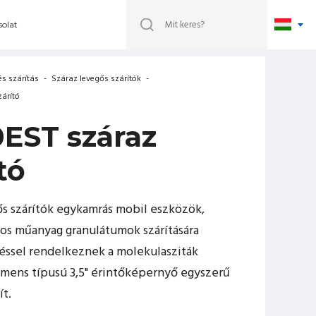
olat
és szárítás
-
Száraz levegős szárítók
-
zárító
EST száraz
tó
s szárítók egykamrás mobil eszközök,
os műanyag granulátumok szárítására
téssel rendelkeznek a molekulasziták
emens típusú 3,5" érintőképernyő egyszerű
ít.