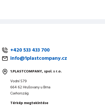
+420 533 433 700
info@1plastcompany.cz
1.PLASTCOMPANY, spol. s r.o.
Vodní 579
664 62 Hrušovany u Brna
Csehország
Térkép megtekintése