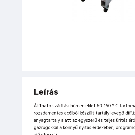
Leírás
Állítható szárítási hőmérséklet 60-160 ° C tartom
rozsdamentes acélból készült tartály levegő diffúz
anyagtartály alatt az egyszerű és teljes ürítés é
gázrugókkal a könnyű nyitás érdekében; programo