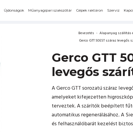
Újdonságok
Műanyagipari szakszótár
Gépek raktáron
Szerviz
Kapcs
Bevezetés
-
Alapanyag szállítás 
Gerco GTT 50EST száraz levegős s
Gerco GTT 50
levegős szárí
A Gerco GTT sorozatú száraz levegő
amelyeket kifejezetten higroszkóp
terveztek. A szárítók beépített fű
automatikus regenerálásához. A Si
és felhasználóbarát kezelést biztos