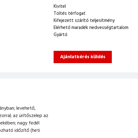
Kivitel
Töltés térfogat
Kifejezett szárító teljesítmény
Elérhető maradék nedvességtartalom
Gyártó
Ajánlatkérés küldés
ányban; levehető,
orral; az ürítőszelep az
rdekében; nagy fedél
zható időzítő (heti