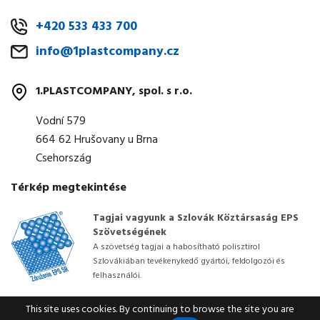
+420 533 433 700
info@1plastcompany.cz
1.PLASTCOMPANY, spol. s r.o.
Vodní 579
664 62 Hrušovany u Brna
Csehország
Térkép megtekintése
Tagjai vagyunk a Szlovák Köztársaság EPS
Szövetségének
A szövetség tagjai a habosítható polisztirol
Szlovákiában tevékenykedő gyártói, feldolgozói és
felhasználói.
This site uses cookies. By continuing to browse the site you are