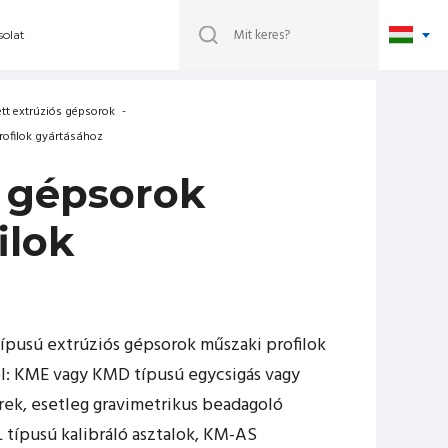
olat
tt extrúziós gépsorok
-
rofilok gyártásához
 gépsorok
ilok
ípusú extrúziós gépsorok műszaki profilok
l: KME vagy KMD típusú egycsigás vagy
rek, esetleg gravimetrikus beadagoló
típusú kalibráló asztalok, KM-AS