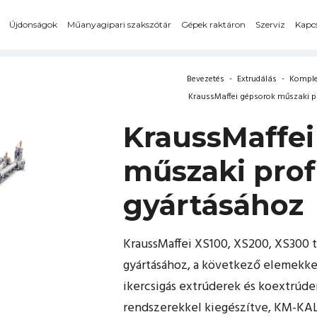
Újdonságok
Műanyagipari szakszótár
Gépek raktáron
Szerviz
Kapcs
Bevezetés
-
Extrudálás
-
Komple
KraussMaffei gépsorok műszaki p
KraussMaffei
műszaki prof
gyártásához
KraussMaffei XS100, XS200, XS300 t
gyártásához, a következő elemekke
ikercsigás extrúderek és koextrúde
rendszerekkel kiegészítve, KM-KAL 