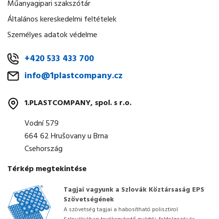
Műanyagipari szakszótár
Általános kereskedelmi feltételek
Személyes adatok védelme
+420 533 433 700
info@1plastcompany.cz
1.PLASTCOMPANY, spol. s r.o.
Vodní 579
664 62 Hrušovany u Brna
Csehország
Térkép megtekintése
Tagjai vagyunk a Szlovák Köztársaság EPS
Szövetségének
A szövetség tagjai a habosítható polisztirol