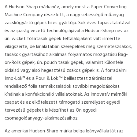
A Hudson-Sharp márkanév, amely most a Paper Converting
Machine Company része lett, a nagy sebességű műanyag
zacskógyártó gépek híres gyártója. Sok éves tapasztalatával
és az iparág vezető technológiájával a Hudson-Sharp név az
ún. wicket fóliatasak gépek feltalálójaként vált ismertté
világszerte, de kínálatában szerepelnek még szemeteszsákok,
tasakok gyártásához alkalmas folyamatos mozgatású Bag-
on-Rolls gépek, ún. pouch tasak gépek, valamint különféle
oldalsó vagy alsó hegesztésű zsákos gépek is. A forradalmi
Inno-Lok® és a Pour & Lok ™ beillesztett zárórésszel
rendelkező fólia termékcsaládok további megoldásokat
kínálnak a konfekcionáló vállalatoknak. Az innovatív mérnöki
csapat és az elkötelezett támogató személyzet egyedi
tervezésű gépeket is készíthet az Ön egyedi
csomagolóanyagy-alkalmazásaihoz.
Az amerikai Hudson-Sharp márka belga leányvállalatát (az