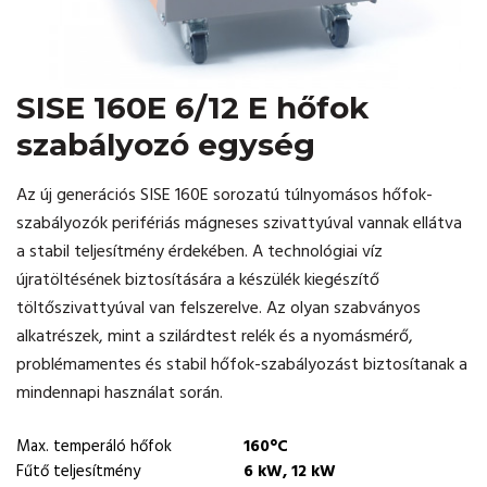
SISE 160E 6/12 E hőfok
szabályozó egység
Az új generációs SISE 160E sorozatú túlnyomásos hőfok-
szabályozók perifériás mágneses szivattyúval vannak ellátva
a stabil teljesítmény érdekében. A technológiai víz
újratöltésének biztosítására a készülék kiegészítő
töltőszivattyúval van felszerelve. Az olyan szabványos
alkatrészek, mint a szilárdtest relék és a nyomásmérő,
problémamentes és stabil hőfok-szabályozást biztosítanak a
mindennapi használat során.
Max. temperáló hőfok
160°C
Fűtő teljesítmény
6 kW, 12 kW