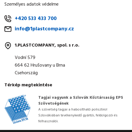
Személyes adatok védelme
+420 533 433 700
info@1plastcompany.cz
1.PLASTCOMPANY, spol. s r.o.
Vodní 579
664 62 Hrušovany u Brna
Csehország
Térkép megtekintése
Tagjai vagyunk a Szlovák Köztársaság EPS
Szövetségének
A szövetség tagjai a habosítható polisztirol
Szlovákiában tevékenykedő gyártói, feldolgozói és
felhasználói.