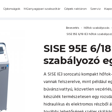
Újdonságok
Műanyagipari szakszótár
Gépek raktáron
Szerviz
Kapcs
Bevezetés
-
Hőfok szabályozás
SISE 95E 6/18 IE3 hőfok szabályoz
SISE 95E 6/18
szabályozó e
A SISE IE3 sorozatú kompakt hőfok
vannak felszerelve, mint például egy
búvárszivattyú, közvetlen vezérlés
készülék természetesen egy rozsdam
hidraulikus és elektromos részből á
további lehetőségek széles skáláj