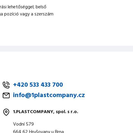
rási lehetőséggel; belső
iga pozíció vagy a szerszám
+420 533 433 700
info@1plastcompany.cz
1.PLASTCOMPANY, spol. s r.o.
Vodní 579
664 62 Hrušovany u Brna