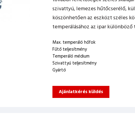
szivattyú, lemezes hűtőcserélő, kü
köszönhetően az eszközt széles kö
temperálásához az ipar különböző t
Max. temperáló hőfok
Fűtő teljesítmény
Temperáló médium
Szivattyú teljesítmény
Gyártó
Ajánlatkérés küldés