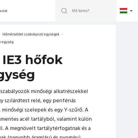
olat
-
Hőmérséklet szabályozó egységek
-
ó egység
 IE3 hőfok
gység
-szabályozók minőségi alkatrészekkel
 szilárdtest relé, egy perifériás
, minőségi szelepek és egy Y-szűrő. A
entes acél tartályból, valamint külön
ll. A megnövelt tartálytérfogatnak és a
ának (nagyobb áramlású és nyomású