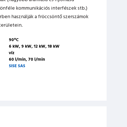
lönféle kommunikációs interfészek stb.)
rben használják a fröccsöntő szerszámok
erületein.
90°C
6 kW, 9 kW, 12 kW, 18 kW
víz
60 l/min, 70 l/min
SISE SAS