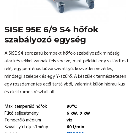
SISE 95E 6/9 S4 hőfok
szabályozó egység
A SISE S4 sorozatú kompakt hőfok-szabályozók minőségi
alkatrészekkel vannak felszerelve, mint például egy szilárdtest
relé, egy perifériás búvárszivattyú, közvetlen vezérlés,
minőségi szelepek és egy Y-szűrő. A készülék természetesen
egy rozsdamentes acél tartályból, valamint külön hidraulikus
és elektromos részből áll.
Max. temperáló hőfok
90°C
Fűtő teljesítmény
6 kW, 9 kW
Temperáló médium
víz
Szivattyú teljesítmény
60 l/min