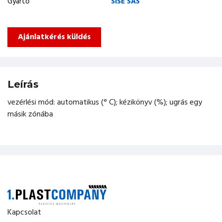
Gyártó
SISE SAS
Ajánlatkérés küldés
Leírás
vezérlési mód: automatikus (° C); kézikönyv (%); ugrás egy
másik zónába
Kapcsolat