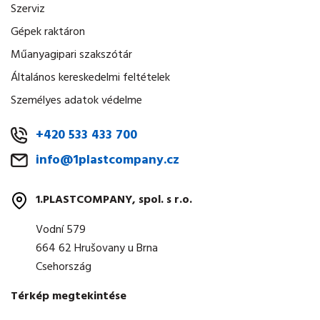
Szerviz
Gépek raktáron
Műanyagipari szakszótár
Általános kereskedelmi feltételek
Személyes adatok védelme
+420 533 433 700
info@1plastcompany.cz
1.PLASTCOMPANY, spol. s r.o.
Vodní 579
664 62 Hrušovany u Brna
Csehország
Térkép megtekintése