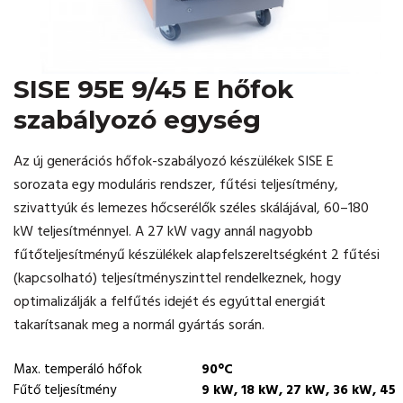
SISE 95E 9/45 E hőfok
szabályozó egység
Az új generációs hőfok-szabályozó készülékek SISE E
sorozata egy moduláris rendszer, fűtési teljesítmény,
szivattyúk és lemezes hőcserélők széles skálájával, 60–180
kW teljesítménnyel. A 27 kW vagy annál nagyobb
fűtőteljesítményű készülékek alapfelszereltségként 2 fűtési
(kapcsolható) teljesítményszinttel rendelkeznek, hogy
optimalizálják a felfűtés idejét és egyúttal energiát
takarítsanak meg a normál gyártás során.
Max. temperáló hőfok
90°C
Fűtő teljesítmény
9 kW, 18 kW, 27 kW, 36 kW, 45