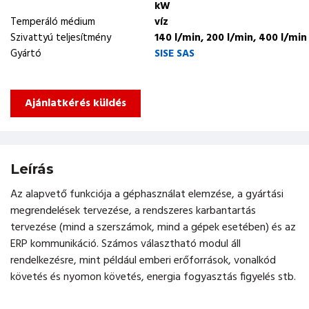
kW
Temperáló médium
víz
Szivattyú teljesítmény
140 l/min, 200 l/min, 400 l/min
Gyártó
SISE SAS
Ajánlatkérés küldés
Leírás
Az alapvető funkciója a géphasználat elemzése, a gyártási
megrendelések tervezése, a rendszeres karbantartás
tervezése (mind a szerszámok, mind a gépek esetében) és az
ERP kommunikáció. Számos választható modul áll
rendelkezésre, mint például emberi erőforrások, vonalkód
követés és nyomon követés, energia fogyasztás figyelés stb.