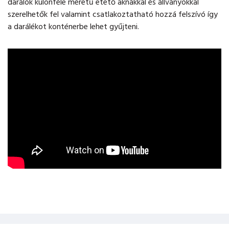
darálók különféle méretű etető aknákkal és állványokkal
szerelhetők fel valamint csatlakoztatható hozzá felszívó így
a darálékot konténerbe lehet gyűjteni.