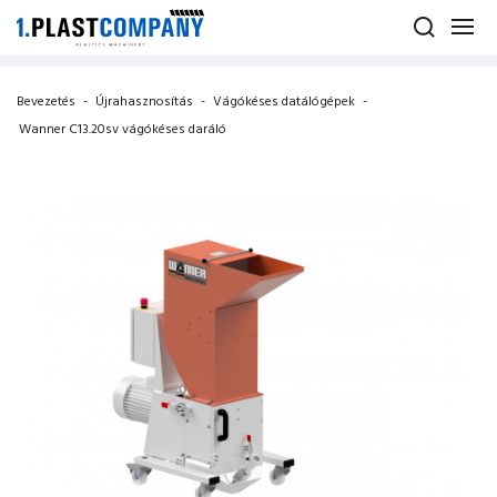
Bevezetés
-
Újrahasznosítás
-
Vágókéses datálógépek
-
Wanner C13.20sv vágókéses daráló