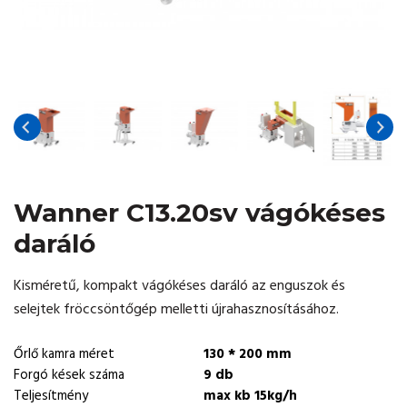
Wanner C13.20sv vágókéses
daráló
Kisméretű, kompakt vágókéses daráló az enguszok és
selejtek fröccsöntőgép melletti újrahasznosításához.
Őrlő kamra méret
130 * 200 mm
Forgó kések száma
9 db
Teljesítmény
max kb 15kg/h