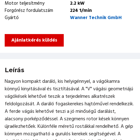
Motor teljesítmény
2.2 kW
Forgórész fordulatszám
224 1/min
Gyártó
Wanner Technik GmbH
Ajánlatkérés küldés
Leírás
Nagyon kompakt daráló, kis helyigénnyel, a vágókamra
könnyű kinyitásával és tisztításával. A "V" vágási geometriájú
vágókések lehetővé teszik a terjedelmes alkatrészek
feldolgozását. A daráló fogaskerekes hajtóművel rendelkezik.
A ferde vágás lehetővé teszi a jó minőségű darálást,
alacsony porképződéssel. A szegmens rotor kések könnyen
újraélezhetőek. Különféle méretű rostákkal rendelhető. A gép
könnyen mozgatható a gurulós kerekek segítségével. A